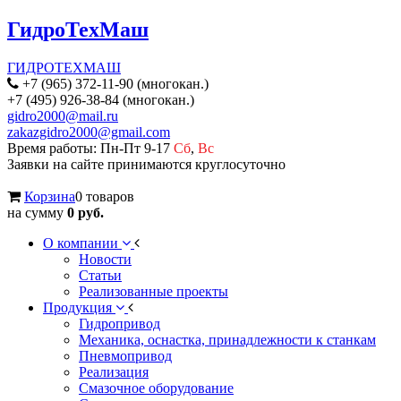
ГидроТехМаш
ГИДРОТЕХМАШ
+7 (965) 372-11-90 (многокан.)
+7 (495) 926-38-84 (многокан.)
gidro2000@mail.ru
zakazgidro2000@gmail.com
Время работы: Пн-Пт 9-17
Сб
,
Вс
Заявки на сайте принимаются круглосуточно
Корзина
0 товаров
на сумму
0 руб.
О компании
Новости
Статьи
Реализованные проекты
Продукция
Гидропривод
Механика, оснастка, принадлежности к станкам
Пневмопривод
Реализация
Смазочное оборудование