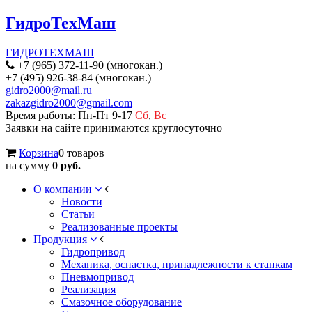
ГидроТехМаш
ГИДРОТЕХМАШ
+7 (965) 372-11-90 (многокан.)
+7 (495) 926-38-84 (многокан.)
gidro2000@mail.ru
zakazgidro2000@gmail.com
Время работы: Пн-Пт 9-17
Сб
,
Вс
Заявки на сайте принимаются круглосуточно
Корзина
0 товаров
на сумму
0 руб.
О компании
Новости
Статьи
Реализованные проекты
Продукция
Гидропривод
Механика, оснастка, принадлежности к станкам
Пневмопривод
Реализация
Смазочное оборудование