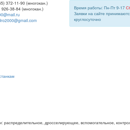
5) 372-11-90 (многокан.)
Время работы: Пн-Пт 9-17
С
) 926-38-84 (многокан.)
Заявки на сайте принимаютс
00@mail.ru
круглосуточно
dro2000@gmail.com
станкам
и: распределительное, дросселирующее, вспомогательное, контро