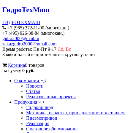
ГидроТехМаш
ГИДРОТЕХМАШ
+7 (965) 372-11-90 (многокан.)
+7 (495) 926-38-84 (многокан.)
gidro2000@mail.ru
zakazgidro2000@gmail.com
Время работы: Пн-Пт 9-17
Сб
,
Вс
Заявки на сайте принимаются круглосуточно
Корзина
0 товаров
на сумму
0 руб.
О компании
Новости
Статьи
Реализованные проекты
Продукция
Гидропривод
Механика, оснастка, принадлежности к станкам
Пневмопривод
Реализация
Смазочное оборудование