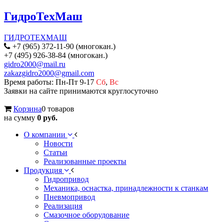
ГидроТехМаш
ГИДРОТЕХМАШ
+7 (965) 372-11-90 (многокан.)
+7 (495) 926-38-84 (многокан.)
gidro2000@mail.ru
zakazgidro2000@gmail.com
Время работы: Пн-Пт 9-17
Сб
,
Вс
Заявки на сайте принимаются круглосуточно
Корзина
0 товаров
на сумму
0 руб.
О компании
Новости
Статьи
Реализованные проекты
Продукция
Гидропривод
Механика, оснастка, принадлежности к станкам
Пневмопривод
Реализация
Смазочное оборудование