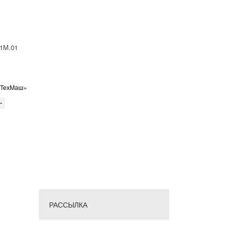
1М.01
оТехМаш»
РАССЫЛКА