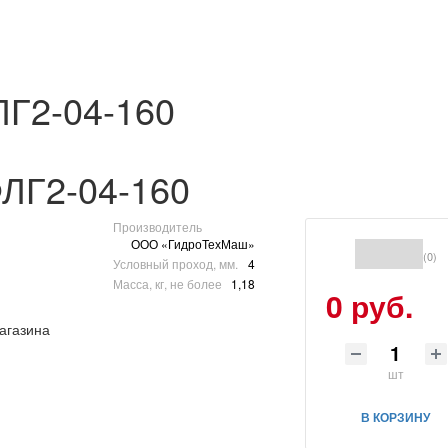
ЛГ2-04-160
ЛГ2-04-160
Производитель
ООО «ГидроТехМаш»
(0)
Условный проход, мм.
4
Масса, кг, не более
1,18
0 руб.
шт
В КОРЗИНУ