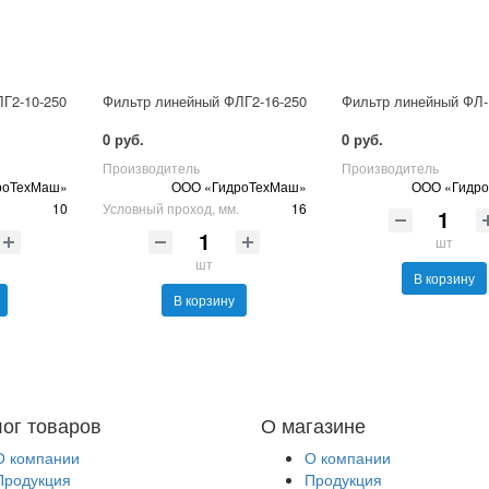
Г2-10-250
Фильтр линейный ФЛГ2-16-250
Фильтр линейный ФЛ-
0 руб.
0 руб.
Производитель
Производитель
роТехМаш»
ООО «ГидроТехМаш»
ООО «Гидр
10
Условный проход, мм.
16
шт
шт
В корзину
В корзину
лог товаров
О магазине
О компании
О компании
Продукция
Продукция